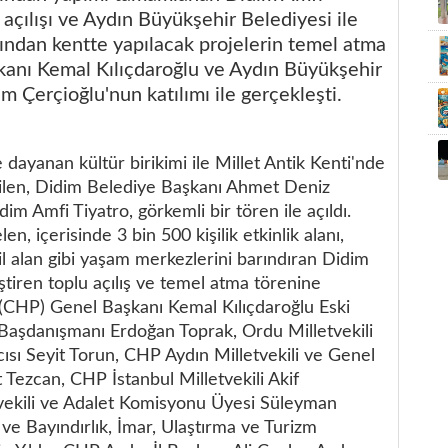
 açılışı ve Aydın Büyükşehir Belediyesi ile
ından kentte yapılacak projelerin temel atma
anı Kemal Kılıçdaroğlu ve Aydın Büyükşehir
 Çerçioğlu'nun katılımı ile gerçekleşti.
 dayanan kültür birikimi ile Millet Antik Kenti'nde
rilen, Didim Belediye Başkanı Ahmet Deniz
im Amfi Tiyatro, görkemli bir tören ile açıldı.
n, içerisinde 3 bin 500 kişilik etkinlik alanı,
il alan gibi yaşam merkezlerini barındıran Didim
ştiren toplu açılış ve temel atma törenine
 (CHP) Genel Başkanı Kemal Kılıçdaroğlu Eski
aşdanışmanı Erdoğan Toprak, Ordu Milletvekili
sı Seyit Torun, CHP Aydın Milletvekili ve Genel
 Tezcan, CHP İstanbul Milletvekili Akif
vekili ve Adalet Komisyonu Üyesi Süleyman
i ve Bayındırlık, İmar, Ulaştırma ve Turizm