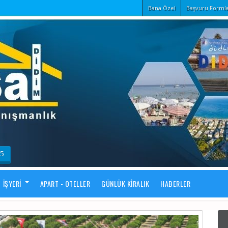
Bana Özel
Başvuru Formla
55
İŞYERI
APART - OTELLER
GÜNLÜK KIRALIK
HABERLER