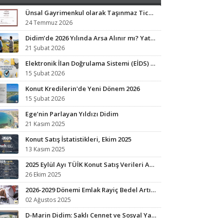
Ünsal Gayrimenkul olarak Taşınmaz Ticaret Yetki Belgesi sahibi işletmeyiz.
24 Temmuz 2026
Didim’de 2026 Yılında Arsa Alınır mı? Yatırım Analizi ve Fırsat Bölgeleri
21 Şubat 2026
Elektronik İlan Doğrulama Sistemi (EİDS) ile Yetkili İlan Zorunluluğu Başladı.
15 Şubat 2026
Konut Kredilerin'de Yeni Dönem 2026
15 Şubat 2026
Ege’nin Parlayan Yıldızı Didim
21 Kasım 2025
Konut Satış İstatistikleri, Ekim 2025
13 Kasım 2025
2025 Eylül Ayı TÜİK Konut Satış Verileri Açıklandı
26 Ekim 2025
2026-2029 Dönemi Emlak Rayiç Bedel Artışları: Vergi Yükünüz Artabilir
02 Ağustos 2025
D-Marin Didim: Saklı Cennet ve Sosyal Yaşamın Kalbi