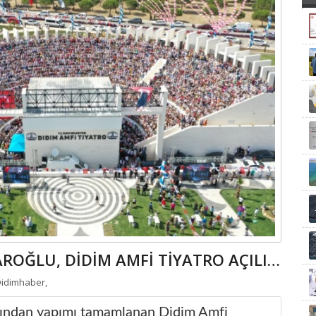
CHP LİDERİ KILIÇDAROĞLU, DİDİM AMFİ TİYATRO AÇILIŞINI YAPTI
idimhaber,
fından yapımı tamamlanan Didim Amfi