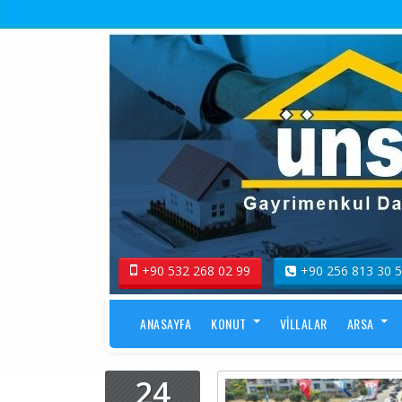
+90 532 268 02 99
+90 256 813 30 
ANASAYFA
KONUT
VILLALAR
ARSA
24