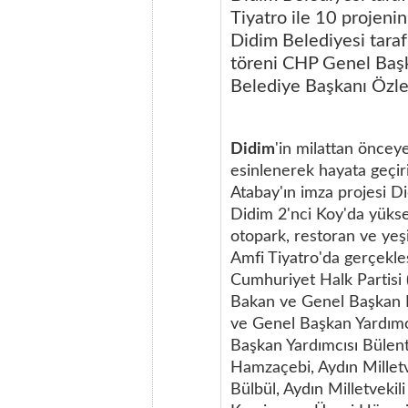
Tiyatro ile 10 projenin
Didim Belediyesi taraf
töreni CHP Genel Başk
Belediye Başkanı Özlem
Didim
'in milattan önceye
esinlenerek hayata geçi
Atabay'ın imza projesi Did
Didim 2'nci Koy'da yüksele
otopark, restoran ve yeş
Amfi Tiyatro'da gerçekle
Cumhuriyet Halk Partisi
Bakan ve Genel Başkan B
ve Genel Başkan Yardımcı
Başkan Yardımcısı Bülent
Hamzaçebi, Aydın Millet
Bülbül, Aydın Milletvekil