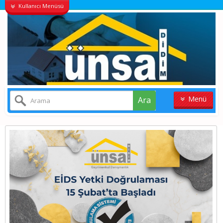
Kullanıcı Menüsü
Menü
Ara
ANASAYFA
KONUT
VILLALAR
ARSA
İŞYERI