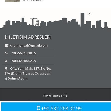
İLETIŞIM ADRESLERI
didimunsal@gmail.com
+90 256 813 30 55
+90 532 268 02 99
Ofis: Yeni Mah. 837. Sk. No:
3/A (Didim Ticaret Odası yan
ı) Didim/Aydın
Ünsal Emlak Ofisi
+90 532 268 02 99