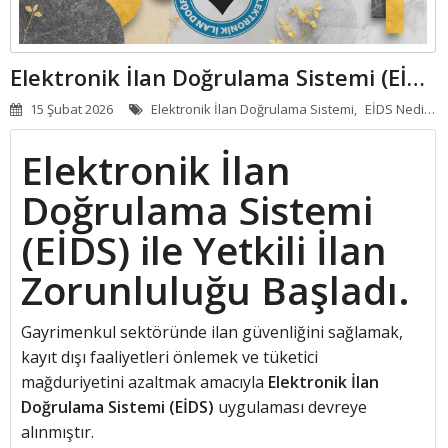
APART - OTELLER
GÜNLÜK KIRALIK
Elektronik İlan Doğrulama Sistemi (EİDS) Ile Yetkili İlan Zorunluluğu Başladı.
15 Şubat 2026
Elektronik İlan Doğrulama Sistemi,
EİDS Nedir,
T
HABERLER
Elektronik İlan
Doğrulama Sistemi
(EİDS) ile Yetkili İlan
Zorunluluğu Başladı.
Gayrimenkul sektöründe ilan güvenliğini sağlamak,
kayıt dışı faaliyetleri önlemek ve tüketici
mağduriyetini azaltmak amacıyla
Elektronik İlan
Doğrulama Sistemi (EİDS)
uygulaması devreye
alınmıştır.