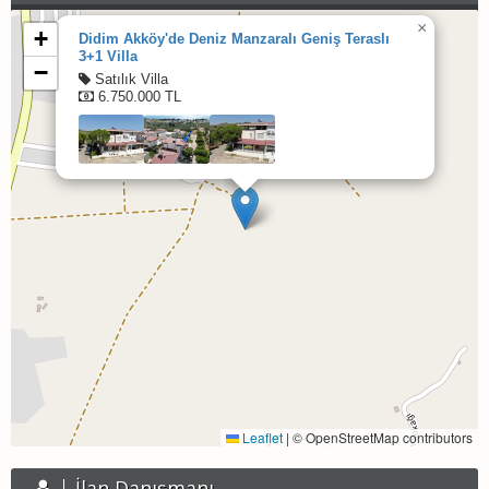
×
+
Didim Akköy'de Deniz Manzaralı Geniş Teraslı
3+1 Villa
−
Satılık Villa
6.750.000 TL
Leaflet
|
© OpenStreetMap contributors
İlan Danışmanı