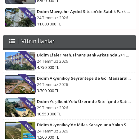
8.500.000 TL
Didim Mavişehir Aydid Sitesin'de Satılık Park Cepheli Villa
24 Temmuz 2026
11.000.000 TL
Vitrin İlanlar
Didim Efeler Mah. Finans Bank Arkasında 2+1 Eşyalı Daire
24 Temmuz 2026
4.750.000 TL
Didim Akyeniköy Seyrantepe’de Göl Manzaralı İmarlı Villa Arsası
24 Temmuz 2026
3.700.000 TL
Didim Yeşilkent Yolu Üzerinde Site İçinde Satılık Villa
29 Temmuz 2026
10.550.000 TL
Didim Akyeniköy'de Milas Karayoluna Yakın Satılık Villa Arsası
24 Temmuz 2026
1.500.000 TL