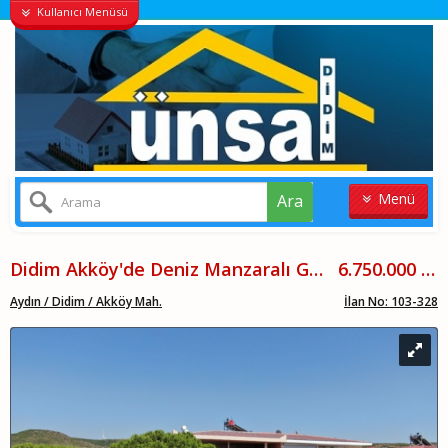
Kullanıcı Menüsü
Menü
Ara
ANASAYFA
Didim Akköy'de Deniz Manzaralı Geniş Teraslı 3+1 Villa
6.750.000 TL
KONUT
Aydın / Didim / Akköy Mah.
İlan No: 103-328
VILLALAR
ARSA
İŞYERI