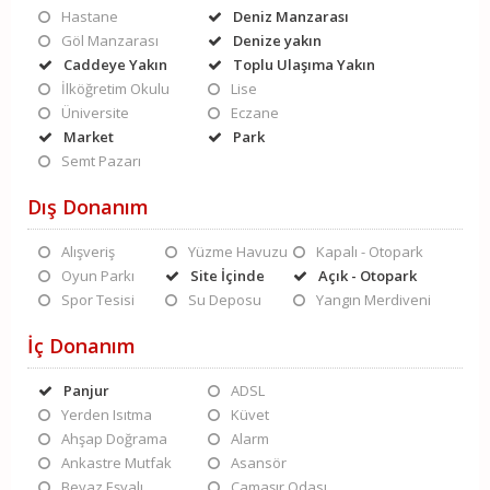
Hastane
Deniz Manzarası
Göl Manzarası
Denize yakın
Caddeye Yakın
Toplu Ulaşıma Yakın
İlköğretim Okulu
Lise
Üniversite
Eczane
Market
Park
Semt Pazarı
Dış Donanım
Alışveriş
Yüzme Havuzu
Kapalı - Otopark
Oyun Parkı
Site İçinde
Açık - Otopark
Spor Tesisi
Su Deposu
Yangın Merdiveni
İç Donanım
Panjur
ADSL
Yerden Isıtma
Küvet
Ahşap Doğrama
Alarm
Ankastre Mutfak
Asansör
Beyaz Eşyalı
Çamaşır Odası