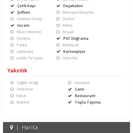
Çelik Kapı
Duşakabin
Şofben
Ebeveyn Banyolu
Gömme Dolap
Diafon
Isıcam
Klima
Fiber İnternet
Boyalı
Şömine
PVC Doğrama
Parke
Mobilyalı
Laminant
Kartonpiyer
Kablo TV-Uydu
Hidrofor
Yakınlık
Sağlık Ocağı
Hastane
Veteriner
Cami
Kilise
Restaurant
Market
Toplu Taşıma
Harita