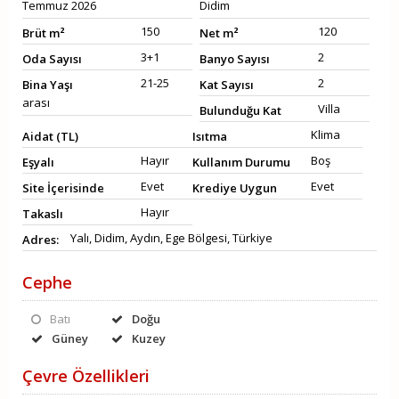
Temmuz 2026
Didim
150
120
Brüt m²
Net m²
3+1
2
Oda Sayısı
Banyo Sayısı
21-25
2
Bina Yaşı
Kat Sayısı
arası
Villa
Bulunduğu Kat
Klima
Aidat (TL)
Isıtma
Hayır
Boş
Eşyalı
Kullanım Durumu
Evet
Evet
Site İçerisinde
Krediye Uygun
Hayır
Takaslı
Yalı, Didim, Aydın, Ege Bölgesi, Türkiye
Adres:
Cephe
Batı
Doğu
Güney
Kuzey
Çevre Özellikleri