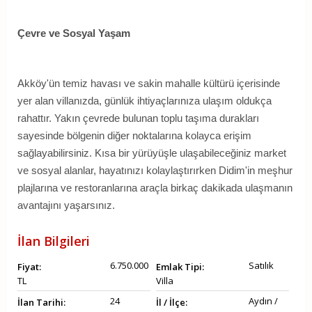
Çevre ve Sosyal Yaşam
Akköy'ün temiz havası ve sakin mahalle kültürü içerisinde
yer alan villanızda, günlük ihtiyaçlarınıza ulaşım oldukça
rahattır. Yakın çevrede bulunan toplu taşıma durakları
sayesinde bölgenin diğer noktalarına kolayca erişim
sağlayabilirsiniz. Kısa bir yürüyüşle ulaşabileceğiniz market
ve sosyal alanlar, hayatınızı kolaylaştırırken Didim'in meşhur
plajlarına ve restoranlarına araçla birkaç dakikada ulaşmanın
avantajını yaşarsınız.
İlan Bilgileri
6.750.000
Satılık
Fiyat:
Emlak Tipi:
TL
Villa
24
Aydın /
İlan Tarihi:
İl / İlçe: