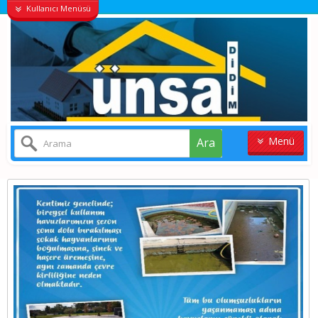
Kullanıcı Menüsü
Menü
Ara
ANASAYFA
KONUT
VILLALAR
ARSA
İŞYERI