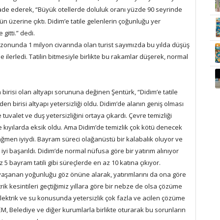
ade ederek, “Büyük otellerde doluluk oranı yüzde 90 seyrinde
n üzerine çıktı. Didim’e tatile gelenlerin çoğunluğu yer
 gitti.” dedi.
zonunda 1 milyon civarında olan turist sayımızda bu yılda düşüş
ilerledi. Tatilin bitmesiyle birlikte bu rakamlar düşerek, normal
birisi olan altyapı sorununa değinen Şentürk, “Didim’e tatile
en birisi altyapı yetersizliği oldu. Didim’de alanın geniş olması
tuvalet ve duş yetersizliğini ortaya çıkardı. Çevre temizliği
 kıyılarda eksik oldu. Ama Didim’de temizlik çok kötü denecek
 rağmen iyiydi. Bayram süreci olağanüstü bir kalabalık oluyor ve
yi başarıldı. Didim’de normal nüfusa göre bir yatırım alınıyor
bayram tatili gibi süreçlerde en az 10 katına çıkıyor.
yaşanan yoğunluğu göz önüne alarak, yatırımlarını da ona göre
ik kesintileri geçtiğimiz yıllara göre bir nebze de olsa çözüme
lektrik ve su konusunda yetersizlik çok fazla ve acilen çözüme
, Belediye ve diğer kurumlarla birlikte oturarak bu sorunların