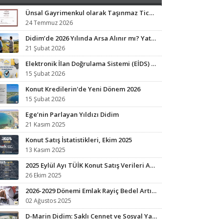
Ünsal Gayrimenkul olarak Taşınmaz Ticaret Yetki Belgesi sahibi işletmeyiz.
24 Temmuz 2026
Didim’de 2026 Yılında Arsa Alınır mı? Yatırım Analizi ve Fırsat Bölgeleri
21 Şubat 2026
Elektronik İlan Doğrulama Sistemi (EİDS) ile Yetkili İlan Zorunluluğu Başladı.
15 Şubat 2026
Konut Kredilerin'de Yeni Dönem 2026
15 Şubat 2026
Ege’nin Parlayan Yıldızı Didim
21 Kasım 2025
Konut Satış İstatistikleri, Ekim 2025
13 Kasım 2025
2025 Eylül Ayı TÜİK Konut Satış Verileri Açıklandı
26 Ekim 2025
2026-2029 Dönemi Emlak Rayiç Bedel Artışları: Vergi Yükünüz Artabilir
02 Ağustos 2025
D-Marin Didim: Saklı Cennet ve Sosyal Yaşamın Kalbi