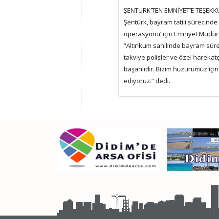
ŞENTÜRK’TEN EMNİYET’E TEŞEKK
Şentürk, bayram tatili sürecind
operasyonu’ için Emniyet Müdürü
“Altınkum sahilinde bayram sürec
takviye polisler ve özel harekatç
başarılıdır. Bizim huzurumuz iç
ediyoruz.” dedi.