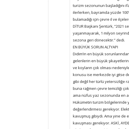
turizm sezonunun başladığını if
ilerlerken, bayramda yüzde 100’ü
bulamadığı için çevre il ve ilçelere
DİTUR Başkanı Şentürk, “2021 se
yaşanmayarak, 1 milyon seyrinde 
sezona geri dönecektir.” dedi.
EN BÜYÜK SORUN ALTYAPI
Didim’in en büyük sorunlarından 
gelenlerin en büyük şikayetlerind
ve koyların çok olması nedeniyle 
konusu ise merkezde iyi gitse de
gibi değil her türlü yetersizliğe
buna rağmen çevre temizliği çok i
ama nüfus yaz sezonunda en az 5 
Hükümetin turizm bölgelerinde 
değerlendirmesi gerekiyor. Elektr
kavuşmuş gibiydi. Ama yine de e
kavuşması gerekiyor. ASKİ, AYDEM