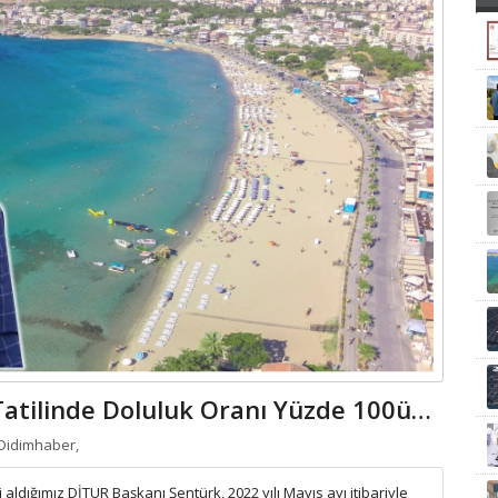
Şentürk, “Bayram Tatilinde Doluluk Oranı Yüzde 100ün Üzerine Çıktı”
Didimhaber,
gi aldığımız DİTUR Başkanı Şentürk, 2022 yılı Mayıs ayı itibariyle