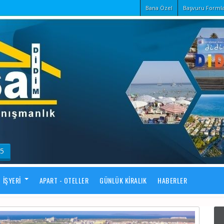
Bana Özel
Başvuru Formla
55
İŞYERI
APART - OTELLER
GÜNLÜK KIRALIK
HABERLER