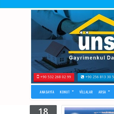
+90 532 268 02 99
+90 256 813 30 
ANASAYFA
KONUT
VILLALAR
ARSA
18