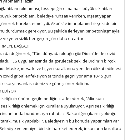
ri yapmamız lazım..
lantıların olmaması, fosseptiğin olmaması büyük sıkıntıları
büyük bir problem.. belediye ruhsatı verirken, inşaat yapan
nerek hareket etmeliydi. Akbük’te imar planını bir şekilde bir
bunu durdurmak gerekiyor. Bu şekilde ilerleyen bir betonlaşmayla
z ve yetersizlik her geçen gün daha da artar.
ERMEYE BAŞLADI
ına da değinerek, “Tüm dünyada olduğu gibi Didim’de de covid
ladı. HES uygulamasında da görülecek şekilde Didim’in birçok
dı. Maske, mesafe ve hijyen kurallarına yeniden dikkat edilmesi
n covid gribal enfeksiyon tarzında geçiriliyor ama 10-15 gün
d’e karşı insanlara deniz ve güneşi önerebilirim.
M EDİYOR
kirliğinin önüne geçilemediğini ifade ederek, “Altınkum
es kirliliği önlemek için kurallara uyulmuyor. Aşırı ses kirliliği
 insanlar da bundan aşırı rahatsız. Bakanlığın çıkarmış olduğu
atarak, müzik yapılabilir. Belediye’nin bu konuda yaptırımları var
Belediye ve emniyet birlikte hareket ederek, insanların kurallara