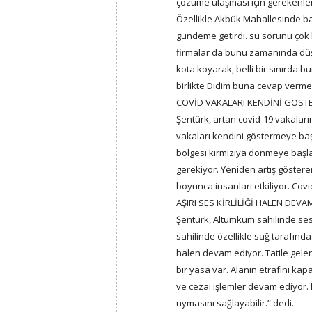
çözüme ulaşması için gerekenle
Özellikle Akbük Mahallesinde bağ
gündeme getirdi. su sorunu çok 
firmalar da bunu zamanında düşü
kota koyarak, belli bir sınırda 
birlikte Didim buna cevap verme
COVİD VAKALARI KENDİNİ GÖST
Şentürk, artan covid-19 vakalar
vakaları kendini göstermeye baş
bölgesi kırmızıya dönmeye başla
gerekiyor. Yeniden artış göstere
boyunca insanları etkiliyor. Covi
AŞIRI SES KİRLİLİĞİ HALEN DEVA
Şentürk, Altumkum sahilinde ses 
sahilinde özellikle sağ tarafında s
halen devam ediyor. Tatile gelen
bir yasa var. Alanın etrafını kap
ve cezai işlemler devam ediyor. 
uymasını sağlayabilir.” dedi.