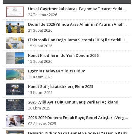
Ünsal Gayrimenkul olarak Taşınmaz Ticaret Yetki Belgesi sahibi işletmeyiz.
24 Temmuz 2026
Didim’de 2026 Yılında Arsa Alınır mı? Yatırım Analizi ve Fırsat Bölgeleri
21 Şubat 2026
Elektronik İlan Doğrulama Sistemi (EİDS) ile Yetkili İlan Zorunluluğu Başladı.
15 Şubat 2026
Konut Kredilerin'de Yeni Dönem 2026
15 Şubat 2026
Ege’nin Parlayan Yıldızı Didim
21 Kasım 2025
Konut Satış İstatistikleri, Ekim 2025
13 Kasım 2025
2025 Eylül Ayı TÜİK Konut Satış Verileri Açıklandı
26 Ekim 2025
2026-2029 Dönemi Emlak Rayiç Bedel Artışları: Vergi Yükünüz Artabilir
02 Ağustos 2025
D-Marin Didim: Saklı Cennet ve Sosyal Yaşamın Kalbi