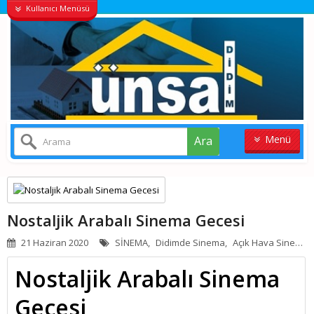
Kullanıcı Menüsü
Menü
Ara
ANASAYFA
KONUT
Nostaljik Arabalı Sinema Gecesi
VILLALAR
21 Haziran 2020
SİNEMA,
Didimde Sinema,
Açık Hava Sineması,
ARSA
Nostaljik Arabalı Sinema
Gecesi
İŞYERI