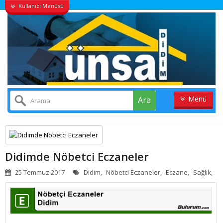
Kullanıcı Menüsü
Menü
Ara
ANASAYFA
KONUT
Didimde Nöbetci Eczaneler
VILLALAR
25 Temmuz 2017
Didim,
Nöbetci Eczaneler,
Eczane,
Sağlık,
ARSA
İŞYERI