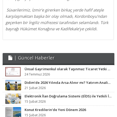
Süvarilerimiz, İzmir’e girerken birkaç yerde hafif ateşle
karşılaşmaktan başka bir olay olmadı, Kordonboyu’ndan
geçerken bir İngiliz müfrezesi tarafından selamlandı. Türk
bayrağı Hükümet Konağına ve Kadifekale’ye çekildi.
Güncel Haberler
Ünsal Gayrimenkul olarak Taşınmaz Ticaret Yetki Belgesi sahibi işletmeyiz.
24 Temmuz 2026
Didim’de 2026 Yılında Arsa Alınır mı? Yatırım Analizi ve Fırsat Bölgeleri
21 Şubat 2026
Elektronik İlan Doğrulama Sistemi (EİDS) ile Yetkili İlan Zorunluluğu Başladı.
15 Şubat 2026
Konut Kredilerin'de Yeni Dönem 2026
15 Şubat 2026