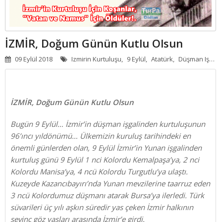
APART - OTELLER
GÜNLÜK KIRALIK
İZMİR, Doğum Günün Kutlu Olsun
HABERLER
09 Eylül 2018
Izmirin Kurtuluşu,
9 Eylül,
Atatürk,
Düşman Işgali,
İZMİR, Doğum Günün Kutlu Olsun
Bugün 9 Eylül… İzmir’in düşman işgalinden kurtuluşunun
96’ıncı yıldönümü… Ülkemizin kuruluş tarihindeki en
önemli günlerden olan, 9 Eylül İzmir’in Yunan işgalinden
kurtuluş günü 9 Eylül 1 nci Kolordu Kemalpaşa’ya, 2 nci
Kolordu Manisa’ya, 4 ncü Kolordu Turgutlu’ya ulaştı.
Kuzeyde Kazancıbayırı’nda Yunan mevzilerine taarruz eden
3 ncü Kolordumuz düşmanı atarak Bursa’ya ilerledi. Türk
süvarileri üç yılı aşkın süredir yas çeken İzmir halkının
sevinç göz yaşları arasında İzmir’e girdi.