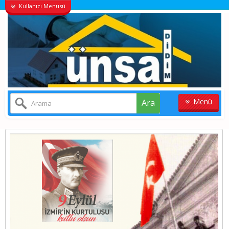
Kullanıcı Menüsü
Menü
Ara
ANASAYFA
KONUT
VILLALAR
ARSA
İŞYERI