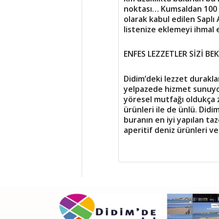
noktası… Kumsaldan 100 m
olarak kabul edilen Saplı
listenize eklemeyi ihmal
ENFES LEZZETLER SİZİ BE
Didim’deki lezzet durakla
yelpazede hizmet sunuyor
yöresel mutfağı oldukça z
ürünleri ile de ünlü. Didi
buranın en iyi yapılan taz
aperitif deniz ürünleri 