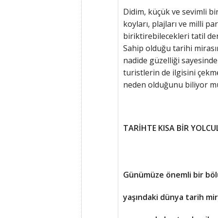
Didim, küçük ve sevimli bir
koyları, plajları ve milli p
biriktirebilecekleri tatil d
Sahip olduğu tarihi mirasın
nadide güzelliği sayesind
turistlerin de ilgisini çek
neden olduğunu biliyor mus
TARİHTE KISA BİR YOLCU
Günümüze önemli bir böl
yaşındaki dünya tarih mir