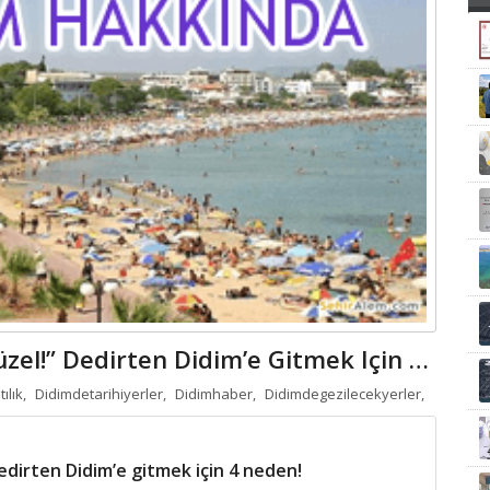
“Her Haliyle Ayrı Güzel!” Dedirten Didim’e Gitmek Için 4 Neden!
ılık,
Didimdetarihiyerler,
Didimhaber,
Didimdegezilecekyerler,
dedirten Didim’e gitmek için 4 neden!