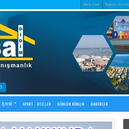
Bana Özel
Başvuru Formla
55
İŞYERI
APART - OTELLER
GÜNLÜK KIRALIK
HABERLER