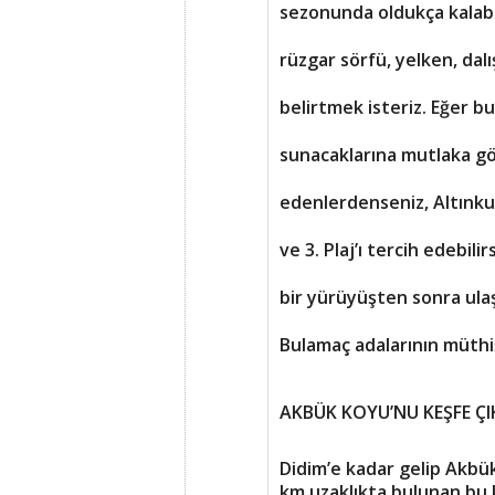
sezonunda oldukça kalabal
rüzgar sörfü, yelken, dal
belirtmek isteriz. Eğer bu
sunacaklarına mutlaka göz
edenlerdenseniz, Altınkum
ve 3. Plaj’ı tercih edebili
bir yürüyüşten sonra ulaş
Bulamaç adalarının müthiş
AKBÜK KOYU’NU KEŞFE ÇI
Didim’e kadar gelip Akb
km uzaklıkta bulunan bu k