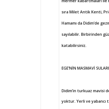
mermer kabartmaları ile 
sıra Milet Antik Kenti, P
Hamamı da Didim’de gezm
sayılabilir. Birbirinden gü
katabilirsiniz.
EGE’NİN MASMAVİ SULARI
Didim’in turkuaz mavisi d
yoktur. Yerli ve yabancı tu