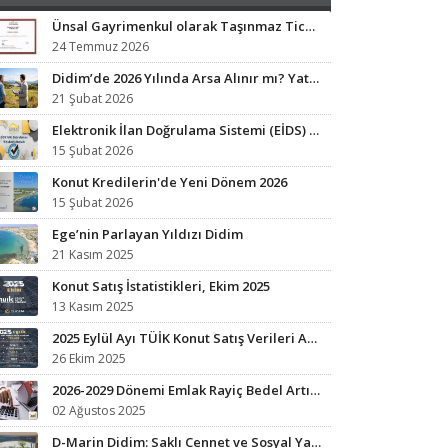
Ünsal Gayrimenkul olarak Taşınmaz Ticaret Yetki Belgesi sahibi işletmeyiz.
24 Temmuz 2026
Didim’de 2026 Yılında Arsa Alınır mı? Yatırım Analizi ve Fırsat Bölgeleri
21 Şubat 2026
Elektronik İlan Doğrulama Sistemi (EİDS) ile Yetkili İlan Zorunluluğu Başladı.
15 Şubat 2026
Konut Kredilerin'de Yeni Dönem 2026
15 Şubat 2026
Ege’nin Parlayan Yıldızı Didim
21 Kasım 2025
Konut Satış İstatistikleri, Ekim 2025
13 Kasım 2025
2025 Eylül Ayı TÜİK Konut Satış Verileri Açıklandı
26 Ekim 2025
2026-2029 Dönemi Emlak Rayiç Bedel Artışları: Vergi Yükünüz Artabilir
02 Ağustos 2025
D-Marin Didim: Saklı Cennet ve Sosyal Yaşamın Kalbi