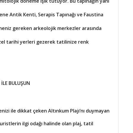
mitolojik döneme ışık tutuyor. Bu tapınağın yanı
riene Antik Kenti, Serapis Tapınağı ve Faustina
eniz gereken arkeolojik merkezler arasında
zel tarihi yerleri gezerek tatilinize renk
 İLE BULUŞUN
enizi ile dikkat çeken Altınkum Plajı’nı duymayan
ristlerin ilgi odağı halinde olan plaj, tatil