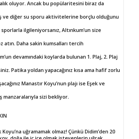
ık oluyor. Ancak bu popülaritesini biraz da
ış ve diğer su sporu aktivitelerine borçlu olduğunu
 sporlarla ilgileniyorsanız, Altınkum’un size
 atın. Daha sakin kumsalları tercih
’un devamındaki koylarda bulunan 1. Plaj, 2. Plaj
rsiniz. Patika yoldan yapacağınız kısa ama hafif zorlu
acağınız Manastır Koyu’nun plajı ise Eşek ve
 manzaralarıyla sizi bekliyor.
KIN
ük Koyu’na uğramamak olmaz! Çünkü Didim’den 20
oy, doğa ile iç içe olmak isteyenlerin uğrak