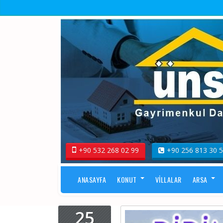
+90 532 268 02 99
+90 256 813 30 
ANASAYFA
KONUT
VILLALAR
ARSA
25