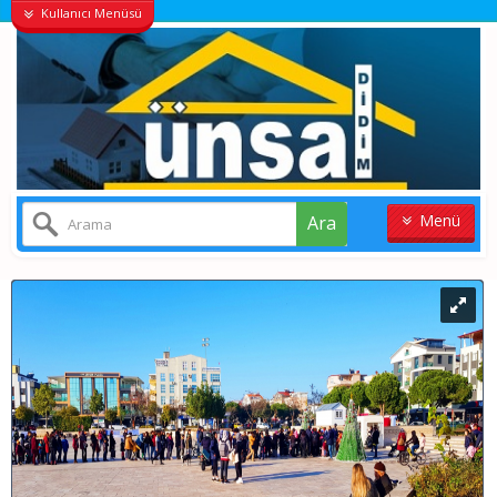
Kullanıcı Menüsü
Menü
Ara
ANASAYFA
KONUT
VILLALAR
ARSA
İŞYERI