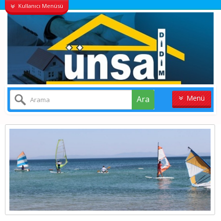
Kullanıcı Menüsü
Menü
Ara
ANASAYFA
KONUT
VILLALAR
ARSA
İŞYERI