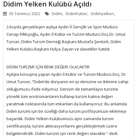
Didim Yelken Kulübü Açıldı
APART - OTELLER
05 Temmuz 2022
Didim,
Didimhaber,
Didimyelken,
GÜNLÜK KIRALIK
2.koyda gerçekleşen açılışa Aydın İl Gençlik ve Spor Müdürü
Cenap Fillikçioğlu, Aydın İl Kültür ve Turizm Müdürü Doç.Dr. Umut
HABERLER
Tuncer, Didim Turizm Derneği Başkanı Mustafa Şentürk, Didim
Yelken Kulübü Başkanı Hülya Zayan ve davetliler katıldı.
DİDİM TURİZMİ İÇİN RENK DEĞERİ OLACAKTIR
Açılışta konuşma yapan Aydın İl Kültür ve Turizm Müdürü Doç. Dr.
Umut Tuncer, “Didim’de dünyanın en iyi denizine ve iklimine sahip
olduğumuzu ifade ediyoruz. Denizin de tamamlayıcı turizme
yönelik tüm enstrümanlarını kullanıp turizm katma değeri
yaratmak noktasında tüm imkanları da kullanıyoruz. Bu anlamda
Didim turizmi için bir özelliği daha turizm portföyümüze eklemeyi
başardık. Didim Yelken Kulübümüzü aynı zamanda turizm
sertifikasıyla, turizm aktivasyonlarını gerçekleştirmek üzere
belgelendirdik. Didim turizmi için renk değeri olacaktır.” dedi.