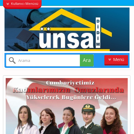
Kullanıcı Menüsü
Menü
Ara
ANASAYFA
KONUT
VILLALAR
ARSA
İŞYERI