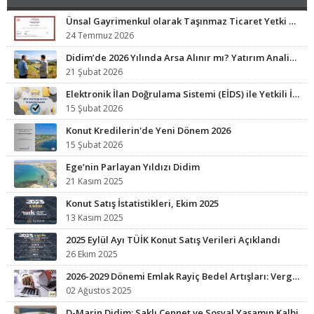
Ünsal Gayrimenkul olarak Taşınmaz Ticaret Yetki Belgesi sahibi işletmeyiz.
24 Temmuz 2026
Didim’de 2026 Yılında Arsa Alınır mı? Yatırım Analizi ve Fırsat Bölgeleri
21 Şubat 2026
Elektronik İlan Doğrulama Sistemi (EİDS) ile Yetkili İlan Zorunluluğu Başladı.
15 Şubat 2026
Konut Kredilerin'de Yeni Dönem 2026
15 Şubat 2026
Ege’nin Parlayan Yıldızı Didim
21 Kasım 2025
Konut Satış İstatistikleri, Ekim 2025
13 Kasım 2025
2025 Eylül Ayı TÜİK Konut Satış Verileri Açıklandı
26 Ekim 2025
2026-2029 Dönemi Emlak Rayiç Bedel Artışları: Vergi Yükünüz Artabilir
02 Ağustos 2025
D-Marin Didim: Saklı Cennet ve Sosyal Yaşamın Kalbi