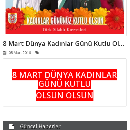
APART - OTELLER
GÜNLÜK KIRALIK
HABERLER
8 Mart Dünya Kadınlar Günü Kutlu Olsun
08 Mart 2016
8 MART DÜNYA KADINLAR
GÜNÜ KUTLU
OLSUN OLSUN
Güncel Haberler