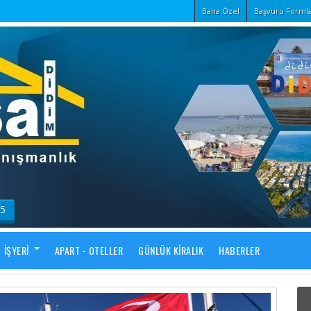
Bana Özel
Başvuru Formla
55
İŞYERI
APART - OTELLER
GÜNLÜK KIRALIK
HABERLER