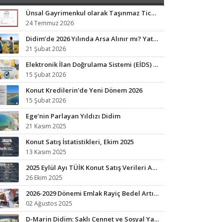
Ünsal Gayrimenkul olarak Taşınmaz Ticaret Yetki Belgesi sahibi işletmeyiz.
24 Temmuz 2026
Didim’de 2026 Yılında Arsa Alınır mı? Yatırım Analizi ve Fırsat Bölgeleri
21 Şubat 2026
Elektronik İlan Doğrulama Sistemi (EİDS) ile Yetkili İlan Zorunluluğu Başladı.
15 Şubat 2026
Konut Kredilerin'de Yeni Dönem 2026
15 Şubat 2026
Ege’nin Parlayan Yıldızı Didim
21 Kasım 2025
Konut Satış İstatistikleri, Ekim 2025
13 Kasım 2025
2025 Eylül Ayı TÜİK Konut Satış Verileri Açıklandı
26 Ekim 2025
2026-2029 Dönemi Emlak Rayiç Bedel Artışları: Vergi Yükünüz Artabilir
02 Ağustos 2025
D-Marin Didim: Saklı Cennet ve Sosyal Yaşamın Kalbi