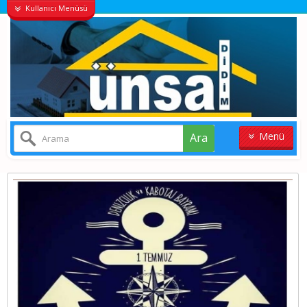
Kullanıcı Menüsü
Menü
Ara
ANASAYFA
KONUT
VILLALAR
ARSA
İŞYERI