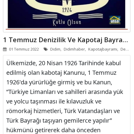
APART - OTELLER
GÜNLÜK KIRALIK
HABERLER
1 Temmuz Denizilik Ve Kapotaj Bayramı Kutlu Olsun
01 Temmuz 2022
Didim,
Didimhaber,
Kapotajbayramı,
Denizcilikbayramı,
Ülkemizde, 20 Nisan 1926 Tarihinde kabul
edilmiş olan kabotaj Kanunu, 1 Temmuz
1926'da yürürlüğe girmiş ve bu Kanun,
“Türkiye Limanları ve sahilleri arasında yük
ve yolcu taşınması ile kılavuzluk ve
römorkaj hizmetleri, Türk Vatandaşları ve
Türk Bayrağı taşıyan gemilerce yapılır”
hükmünü getirerek daha önceden